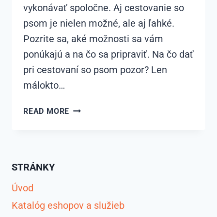
vykonávať spoločne. Aj cestovanie so
psom je nielen možné, ale aj ľahké.
Pozrite sa, aké možnosti sa vám
ponúkajú a na čo sa pripraviť. Na čo dať
pri cestovaní so psom pozor? Len
málokto…
AKO
READ MORE
NA
CESTOVANIE
SO
PSOM?
STRÁNKY
Úvod
Katalóg eshopov a služieb