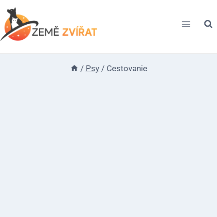
Skip
to
content
/
Psy
/
Cestovanie